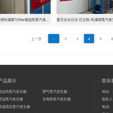
反应釜升温用利浦顿720kw电加热蒸汽发生器
上一页
···
2
3
4
5
产品展示
联系
电加热蒸汽发生器
燃气蒸汽发生器
地址：
燃油蒸汽发生器
生物质蒸汽发生器
联系人
高温高压蒸汽发生器
电话：1