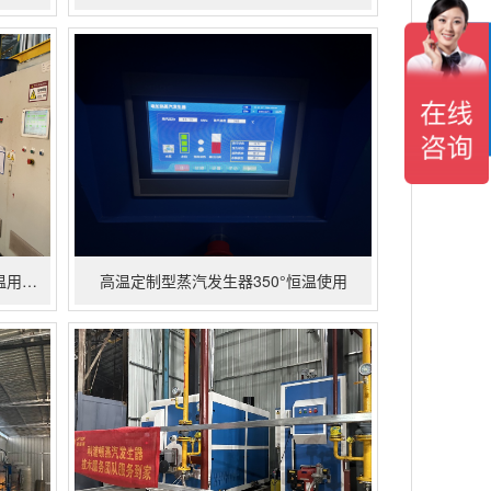
在
线
客
服
0.5吨燃气蒸汽发生器配套杀菌釜升温用于食品加工
高温定制型蒸汽发生器350°恒温使用