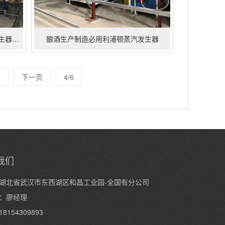
夏日炎炎已过-已立秋-利浦顿蒸汽发生器迎来了养护桥梁客户
酿酒生产制造必用利浦顿蒸汽发生器
6
下一页
4/6
我们
湖北省武汉市东西湖区和昌工业园-全国有分公司
：廖经理
8154309893